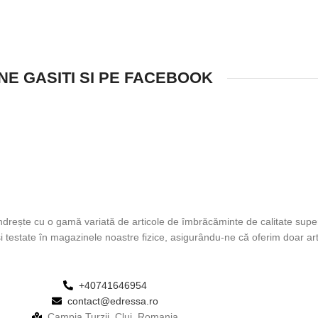
NE GASITI SI PE FACEBOOK
drește cu o gamă variată de articole de îmbrăcăminte de calitate supe
și testate în magazinele noastre fizice, asigurându-ne că oferim doar ar
+40741646954
contact@edressa.ro
Campia Turzii, Cluj, Romania