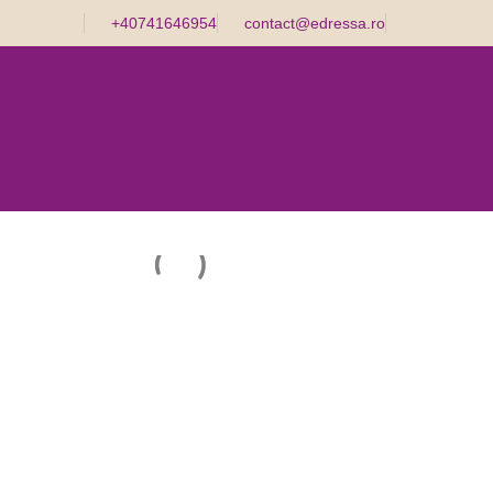
+40741646954
contact@edressa.ro