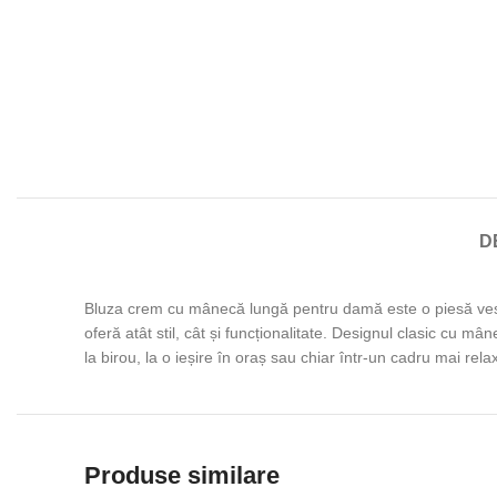
D
Bluza crem cu mânecă lungă pentru damă este o piesă vestim
oferă atât stil, cât și funcționalitate. Designul clasic cu mâ
la birou, la o ieșire în oraș sau chiar într-un cadru mai re
Produse similare