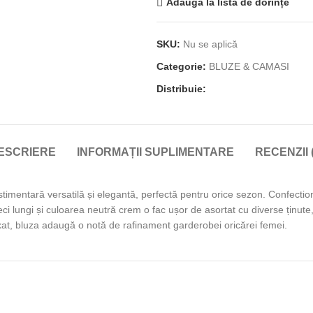
Adaugă la lista de dorințe
SKU:
Nu se aplică
Categorie:
BLUZE & CAMASI
Distribuie:
ESCRIERE
INFORMAȚII SUPLIMENTARE
RECENZII (
entară versatilă și elegantă, perfectă pentru orice sezon. Confectiona
neci lungi și culoarea neutră crem o fac ușor de asortat cu diverse ținute,
laxat, bluza adaugă o notă de rafinament garderobei oricărei femei.