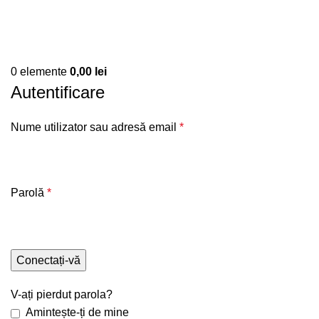
0
elemente
0,00
lei
Autentificare
Nume utilizator sau adresă email
*
Parolă
*
Conectați-vă
V-ați pierdut parola?
Amintește-ți de mine