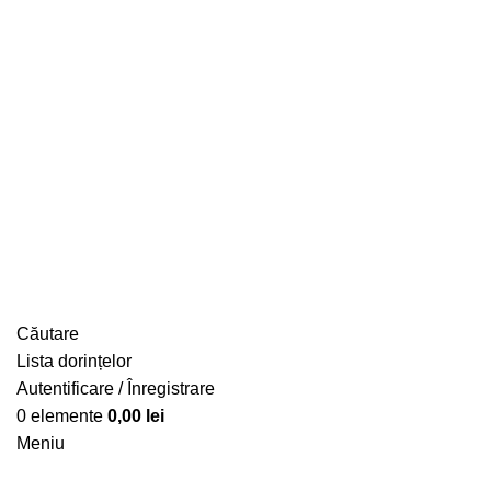
+40741646954
contact@edressa.ro
Căutare
Lista dorințelor
Autentificare / Înregistrare
0
elemente
0,00
lei
Meniu