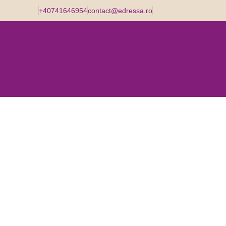
+40741646954
contact@edressa.ro